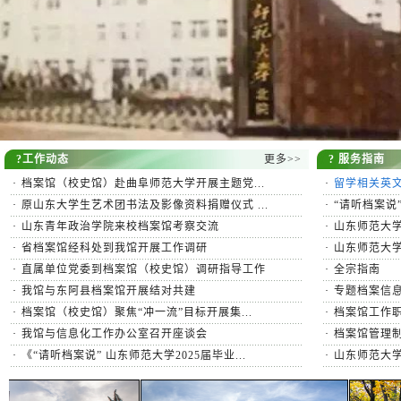
?工作动态
更多>>
? 服务指南
·
档案馆（校史馆）赴曲阜师范大学开展主题党...
·
留学相关英
·
原山东大学生艺术团书法及影像资料捐赠仪式 ...
·
“请听档案说”
·
山东青年政治学院来校档案馆考察交流
·
山东师范大学
·
省档案馆经科处到我馆开展工作调研
·
山东师范大
·
直属单位党委到档案馆（校史馆）调研指导工作
·
全宗指南
·
我馆与东阿县档案馆开展结对共建
·
专题档案信
·
档案馆（校史馆）聚焦“冲一流”目标开展集...
·
档案馆工作
·
我馆与信息化工作办公室召开座谈会
·
档案馆管理
·
《“请听档案说” 山东师范大学2025届毕业...
·
山东师范大